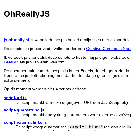
OhReallyJS
js.ohreally.nl
is waar ik de scripts host die mijn sites met elkaar dele
De scripts die je hier vindt, vallen onder een
Creative Commons Naams
Ik verzoek je vriendelijk deze scripts te hosten bij je eigen website, en
Lees dit
als je wilt weten waarom.
De documentatie voor de scripts is in het Engels; ik heb geen zin dat
Houd er alsjeblieft rekening mee dat het feit dat je geen Engels spreek
software niet).
Op dit moment worden hier 4 scripts gehost:
script-url.js
Dit script maakt van elke opgegeven URL een JavaScript object
script-querystring.js
Dit script maakt querystring parameters voor externe JavaScrip
script-externallinks.js
Dit script voegt automatisch
target="_blank"
toe aan alle l