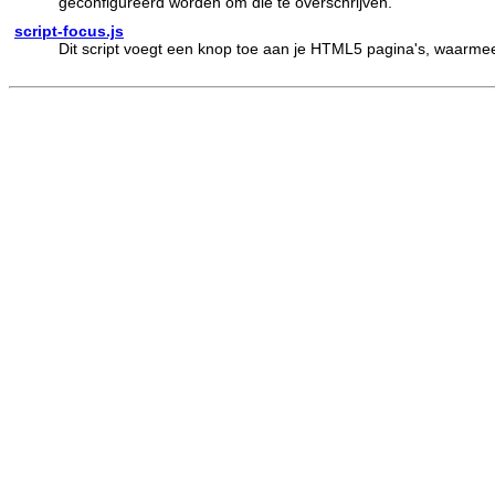
geconfigureerd worden om die te overschrijven.
script-focus.js
Dit script voegt een knop toe aan je HTML5 pagina's, waarmee