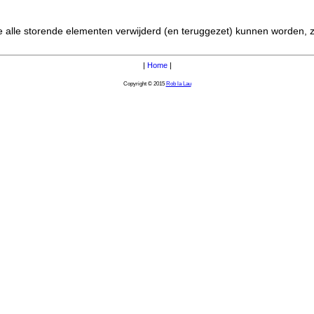
 alle storende elementen verwijderd (en teruggezet) kunnen worden, z
|
Home
|
Copyright © 2015
Rob la Lau